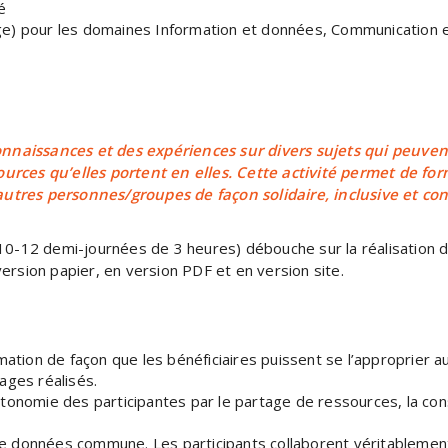
é
age) pour les domaines Information et données, Communication e
nnaissances et des expériences sur divers sujets qui peuven
ources qu’elles portent en elles. Cette activité permet de fo
utres personnes/groupes de façon solidaire, inclusive et con
 (10-12 demi-journées de 3 heures) débouche sur la réalisation d
version papier, en version PDF et en version site.
rmation de façon que les bénéficiaires puissent se l’approprier au
sages réalisés.
utonomie des participantes par le partage de ressources, la cons
de données commune. Les participants collaborent véritablemen