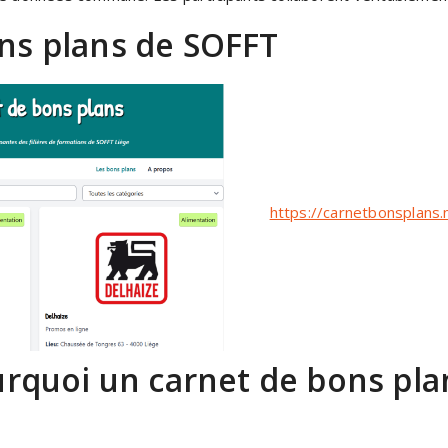
ns plans de SOFFT
https://carnetbonsplans.n
ourquoi un carnet de bons pla