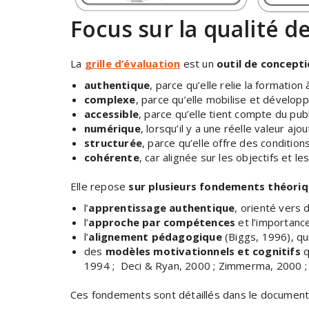
Focus sur la qualité de
La
grille d’évaluation
est un
outil de concept
authentique
, parce qu’elle relie la formation à
complexe
, parce qu’elle mobilise et dévelo
accessible
, parce qu’elle tient compte du publi
numérique
, lorsqu’il y a une réelle valeur ajou
structurée
, parce qu’elle offre des condition
cohérente
, car alignée sur les objectifs et le
Elle repose
sur plusieurs fondements théori
l’
apprentissage authentique
, orienté vers 
l’
approche par compétences
et l’importanc
l’
alignement pédagogique
(Biggs, 1996), qu
des
modèles motivationnels et cognitifs
q
1994 ; Deci & Ryan, 2000 ; Zimmerma, 2000 ; 
Ces fondements sont détaillés dans le document q