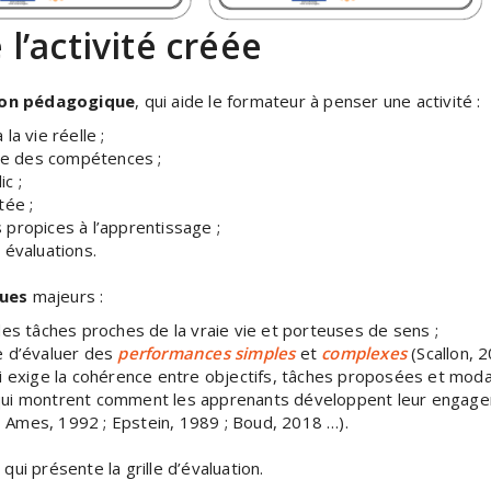
 l’activité créée
ion pédagogique
, qui aide le formateur à penser une activité :
 la vie réelle ;
ppe des compétences ;
c ;
tée ;
s propices à l’apprentissage ;
s évaluations.
ques
majeurs :
des tâches proches de la vraie vie et porteuses de sens ;
e d’évaluer des
performances simples
et
complexes
(Scallon, 2
i exige la cohérence entre objectifs, tâches proposées et modal
ui montrent comment les apprenants développent leur engageme
Ames, 1992 ; Epstein, 1989 ; Boud, 2018 …).
ui présente la grille d’évaluation.